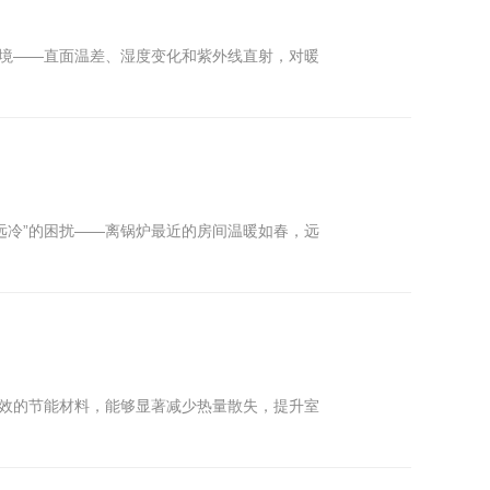
环境——直面温差、湿度变化和紫外线直射，对暖
远冷”的困扰——离锅炉最近的房间温暖如春，远
有效的节能材料，能够显著减少热量散失，提升室