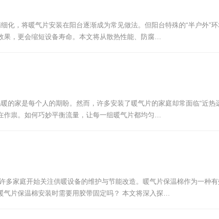
精细化，将暖气片安装在阳台逐渐成为常见做法。但阳台特殊的“半户外”
效果，更会缩短设备寿命。本文将从散热性能、防腐…
温暖的家是每个人的期盼。然而，许多安装了暖气片的家庭却常面临“近热
在作祟。如何巧妙平衡流量，让每一组暖气片都均匀…
？
，许多家庭开始关注供暖设备的维护与节能改造。暖气片保温棉作为一种
暖气片保温棉安装时需要用胶带固定吗？ 本文将深入探…