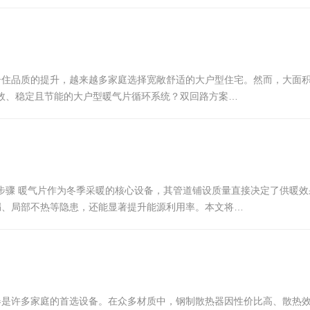
着居住品质的提升，越来越多家庭选择宽敞舒适的大户型住宅。然而，大面
效、稳定且节能的大户型暖气片循环系统？双回路方案…
步骤 暖气片作为冬季采暖的核心设备，其管道铺设质量直接决定了供暖
漏、局部不热等隐患，还能显著提升能源利用率。本文将…
热器是许多家庭的首选设备。在众多材质中，钢制散热器因性价比高、散热