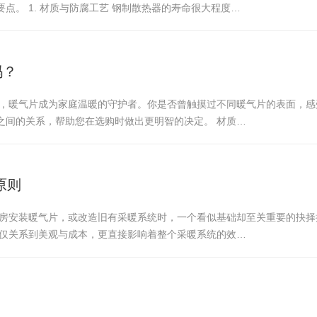
。 1. 材质与防腐工艺 钢制散热器的寿命很大程度…
吗？
临，暖气片成为家庭温暖的守护者。你是否曾触摸过不同暖气片的表面，
之间的关系，帮助您在选购时做出更明智的决定。 材质…
原则
新房安装暖气片，或改造旧有采暖系统时，一个看似基础却至关重要的抉
不仅关系到美观与成本，更直接影响着整个采暖系统的效…