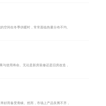
积的空间在冬季供暖时，常常面临热量分布不均、
效果与使用寿命。无论是新房装修还是旧房改造，
效率好而备受青睐。然而，市场上产品良莠不齐，