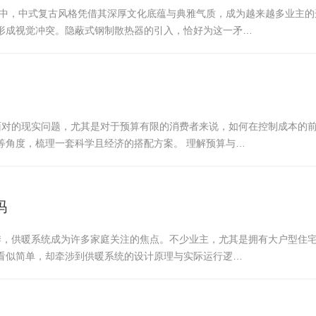
计中，中式复古风格凭借其深厚文化底蕴与典雅气质，成为越来越多业主
形成视觉冲突。隐蔽式钢制散热器的引入，恰好为这一矛…
须面对的现实问题，尤其是对于预算有限的消费者来说，如何在控制成本的
等角度，梳理一套科学且经济的搭配方案。 理解预算与…
吗
冬季，供暖系统成为许多家庭关注的焦点。不少业主，尤其是拥有大户型住
看似简单，却牵涉到供暖系统的设计原理与实际运行逻…