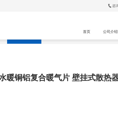

咨询
首页
公司介绍
器
铜铝散热器
卫浴散热器
水暖铜铝复合暖气片 壁挂式散热